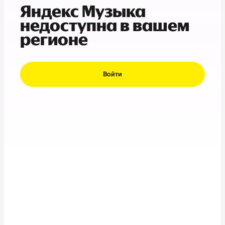
Яндекс Музыка
недоступна в вашем
регионе
Войти