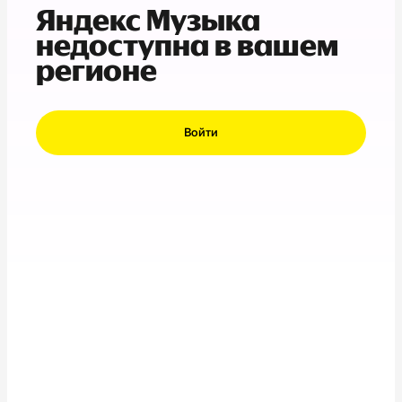
Яндекс Музыка
недоступна в вашем
регионе
Войти