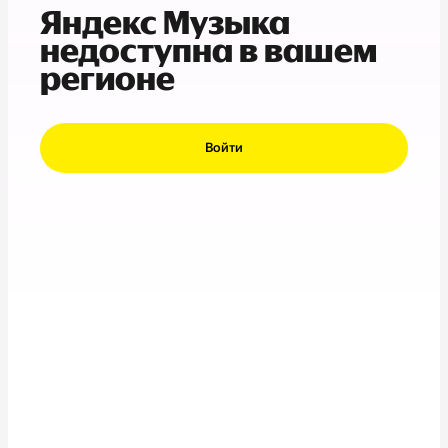
Яндекс Музыка
недоступна в вашем
регионе
Войти