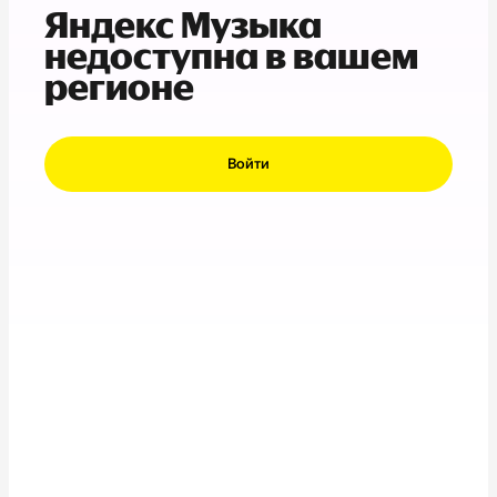
Яндекс Музыка
недоступна в вашем
регионе
Войти