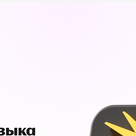
узыка