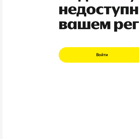
недоступн
вашем ре
Войти