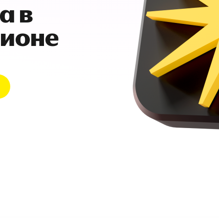
а в
гионе