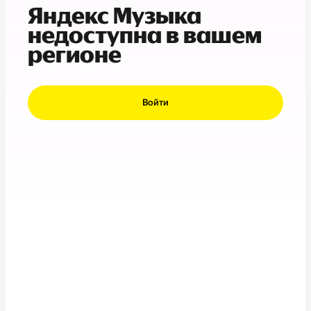
Яндекс Музыка
недоступна в вашем
регионе
Войти