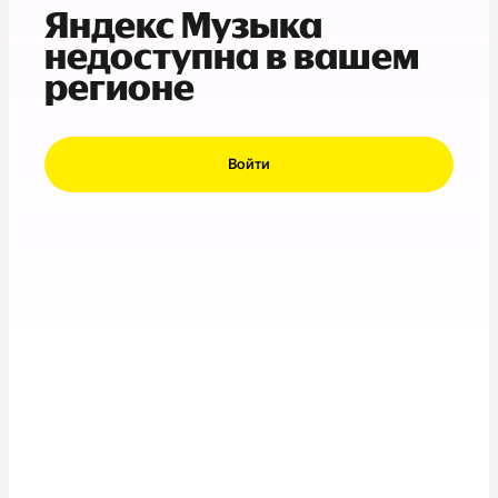
Яндекс Музыка
недоступна в вашем
регионе
Войти