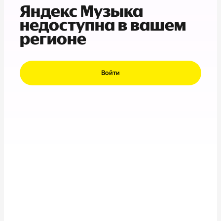
Яндекс Музыка
недоступна в вашем
регионе
Войти