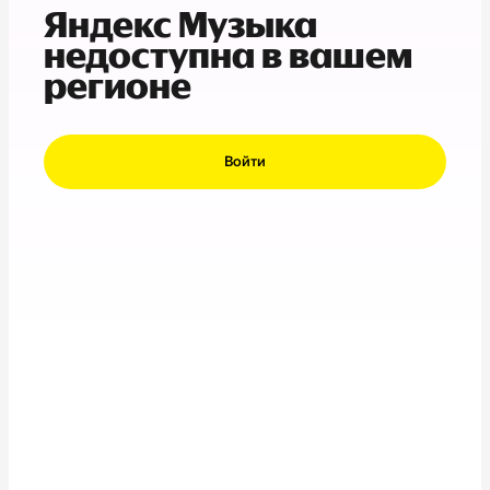
Яндекс Музыка
недоступна в вашем
регионе
Войти