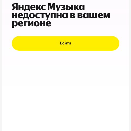
Яндекс Музыка
недоступна в вашем
регионе
Войти