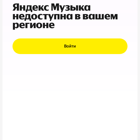
Яндекс Музыка
недоступна в вашем
регионе
Войти