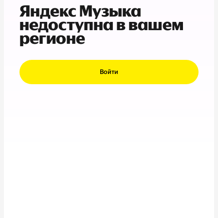
Яндекс Музыка
недоступна в вашем
регионе
Войти