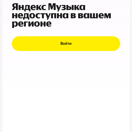
Яндекс Музыка
недоступна в вашем
регионе
Войти