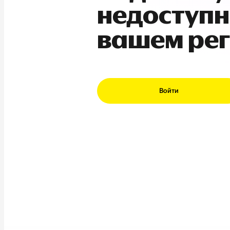
недоступн
вашем ре
Войти