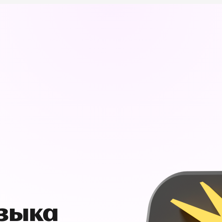
узыка