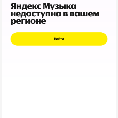
Яндекс Музыка
недоступна в вашем
регионе
Войти