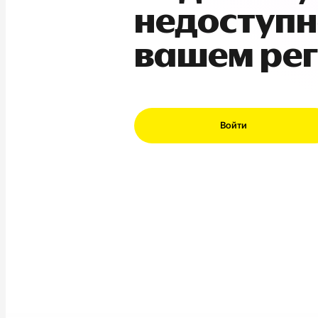
недоступн
вашем ре
Войти