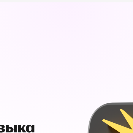
узыка