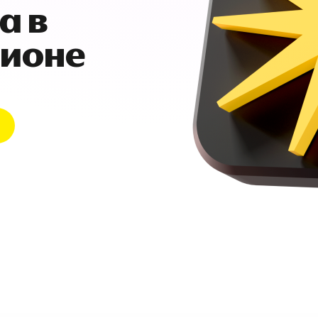
а в
гионе