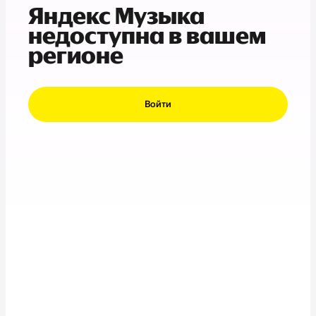
Яндекс Музыка
недоступна в вашем
регионе
Войти