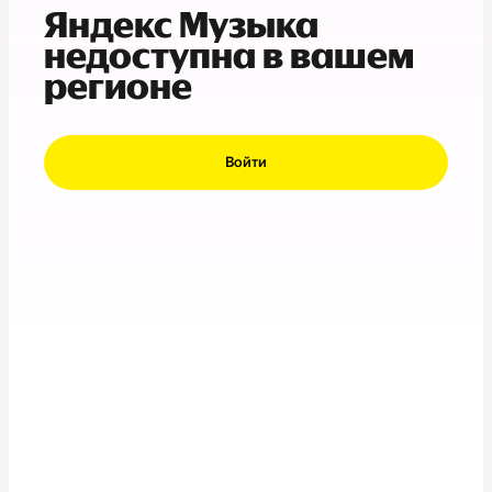
Яндекс Музыка
недоступна в вашем
регионе
Войти