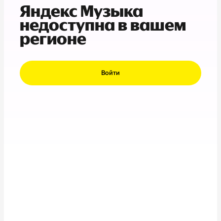
Яндекс Музыка
недоступна в вашем
регионе
Войти