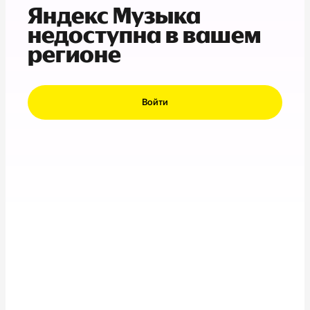
Яндекс Музыка
недоступна в вашем
регионе
Войти