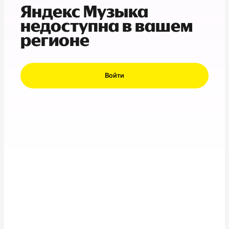
Яндекс Музыка
недоступна в вашем
регионе
Войти