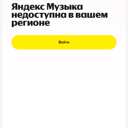
Яндекс Музыка
недоступна в вашем
регионе
Войти