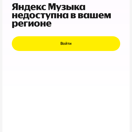
Яндекс Музыка
недоступна в вашем
регионе
Войти