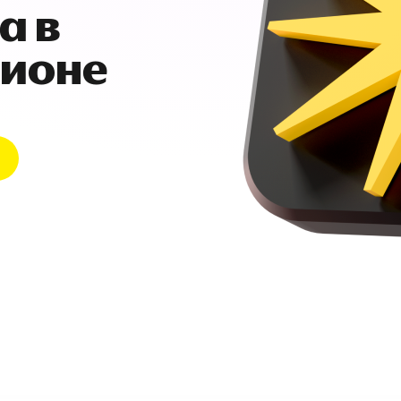
а в
гионе