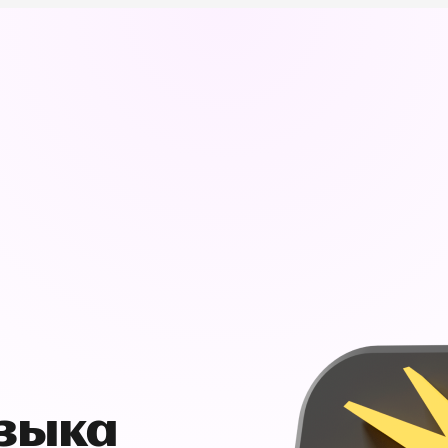
узыка