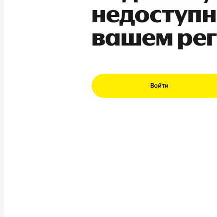
недоступн
вашем ре
Войти