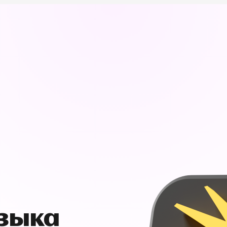
узыка