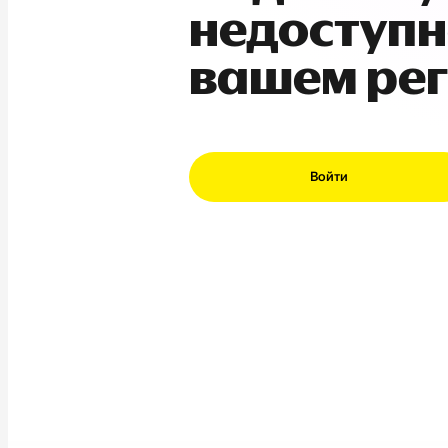
недоступн
вашем ре
Войти