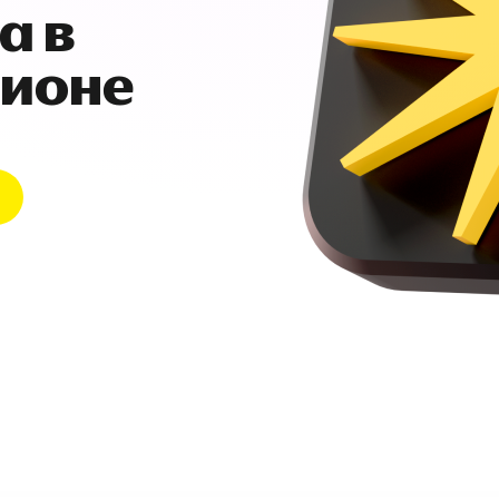
а в
гионе