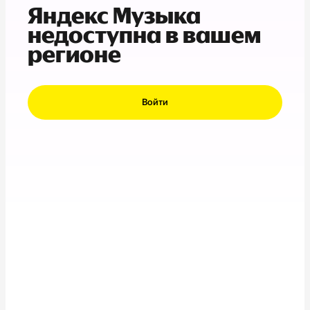
Яндекс Музыка
недоступна в вашем
регионе
Войти