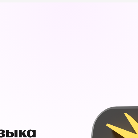
узыка