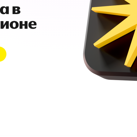
а в
гионе