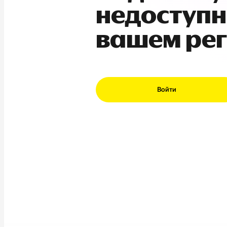
недоступн
вашем ре
Войти