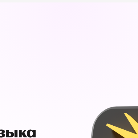
узыка