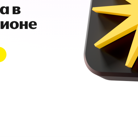
а в
гионе