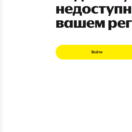
недоступн
вашем ре
Войти