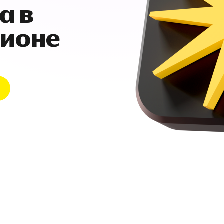
а в
гионе