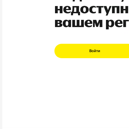
недоступн
вашем ре
Войти