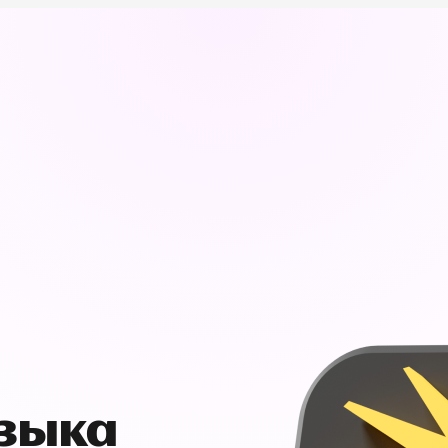
узыка