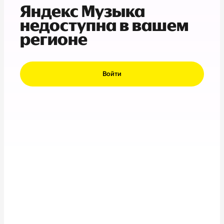
Яндекс Музыка
недоступна в вашем
регионе
Войти