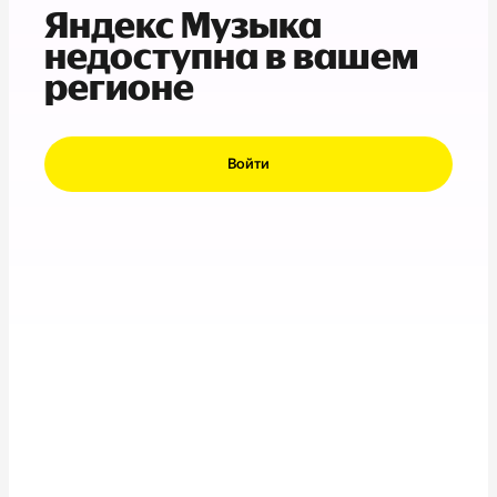
Яндекс Музыка
недоступна в вашем
регионе
Войти