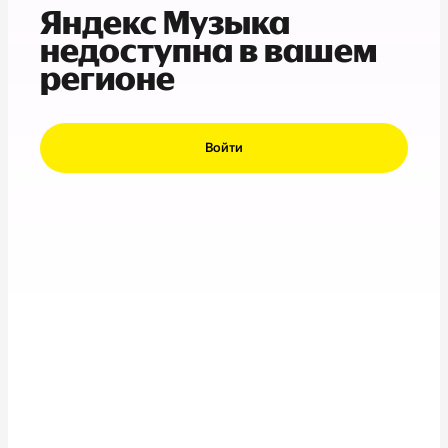
Яндекс Музыка
недоступна в вашем
регионе
Войти