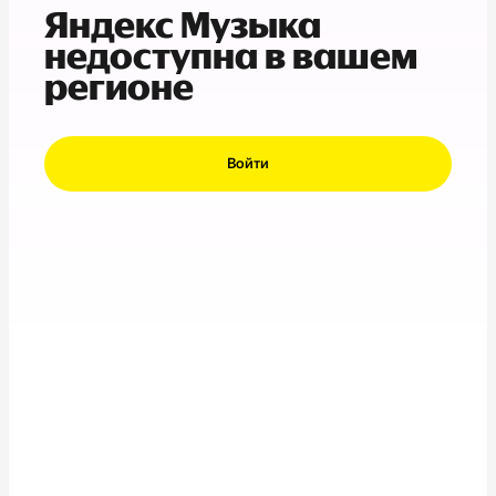
Яндекс Музыка
недоступна в вашем
регионе
Войти