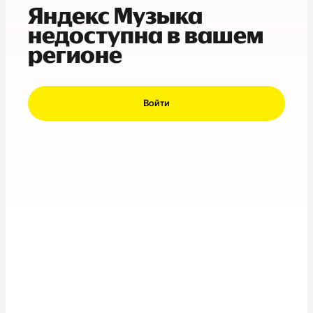
Яндекс Музыка
недоступна в вашем
регионе
Войти