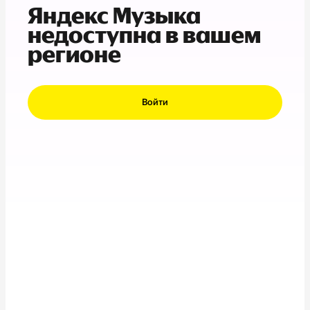
Яндекс Музыка
недоступна в вашем
регионе
Войти