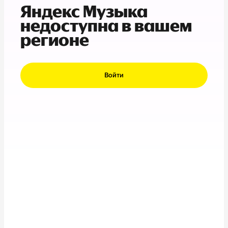
Яндекс Музыка
недоступна в вашем
регионе
Войти