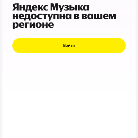
Яндекс Музыка
недоступна в вашем
регионе
Войти