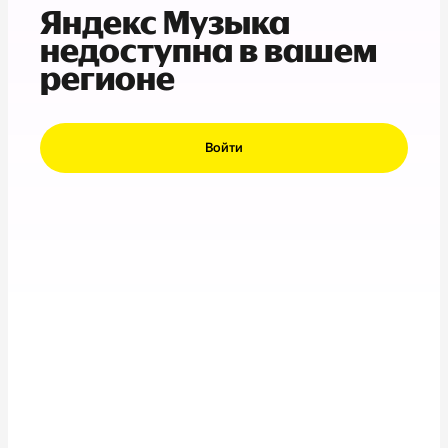
Яндекс Музыка
недоступна в вашем
регионе
Войти