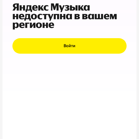
Яндекс Музыка
недоступна в вашем
регионе
Войти