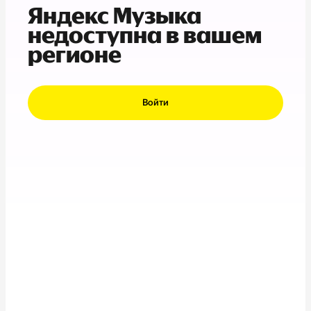
Яндекс Музыка
недоступна в вашем
регионе
Войти