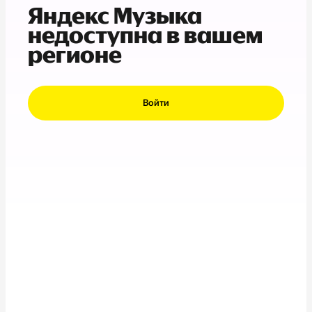
Яндекс Музыка
недоступна в вашем
регионе
Войти