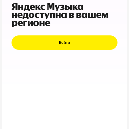
Яндекс Музыка
недоступна в вашем
регионе
Войти