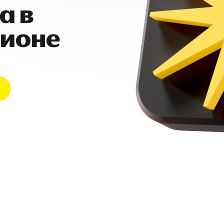
а в
гионе