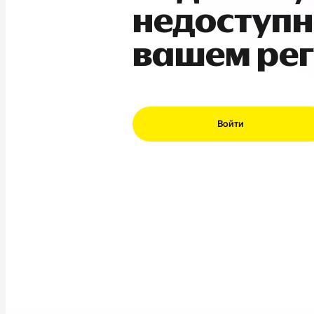
недоступн
вашем ре
Войти