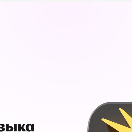
узыка