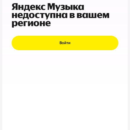
Яндекс Музыка
недоступна в вашем
регионе
Войти