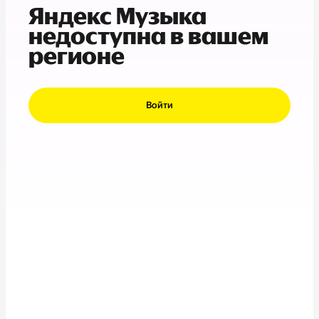
Яндекс Музыка
недоступна в вашем
регионе
Войти