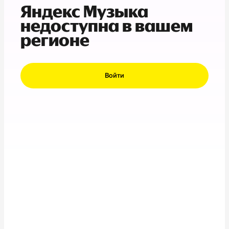
Яндекс Музыка
недоступна в вашем
регионе
Войти