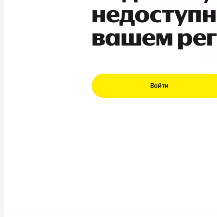
недоступн
вашем ре
Войти