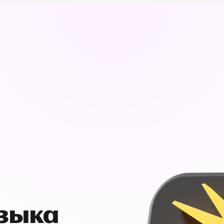
узыка