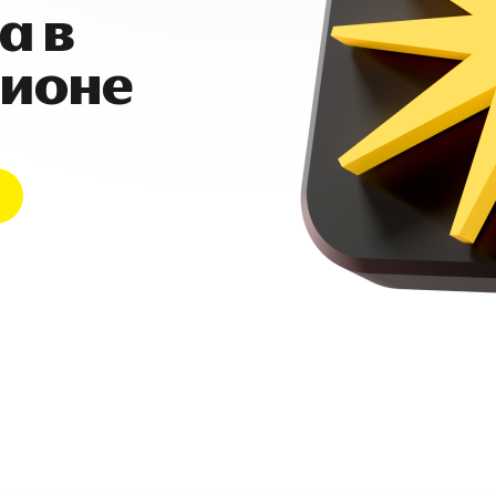
а в
гионе