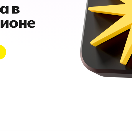
а в
гионе