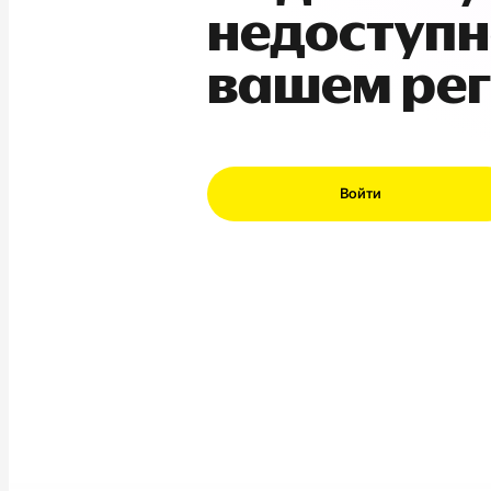
недоступн
вашем ре
Войти