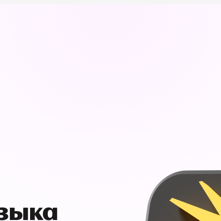
узыка