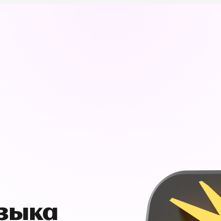
узыка