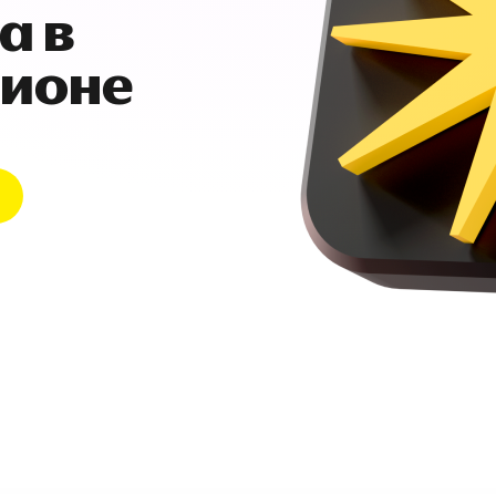
а в
гионе