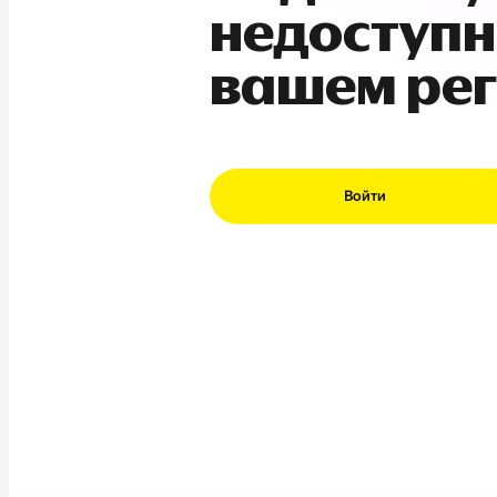
недоступн
вашем ре
Войти