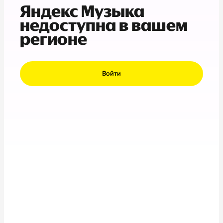
Яндекс Музыка
недоступна в вашем
регионе
Войти